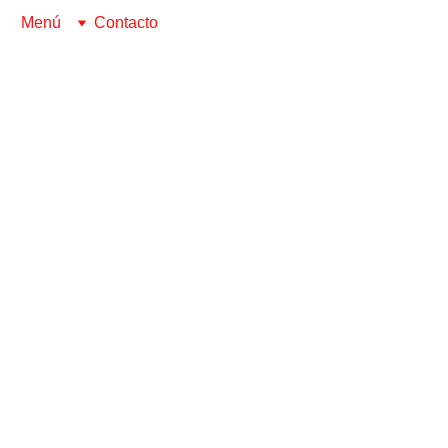
Menú
Contacto
THE METAL DREAMER PROJECT
Fernando Villacé
10/12/2025
1 min read