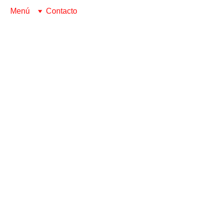
Menú
Contacto
Fernando Villacé
1/20/2025
1 min read
Escúchalo en la web (Opción navegador)