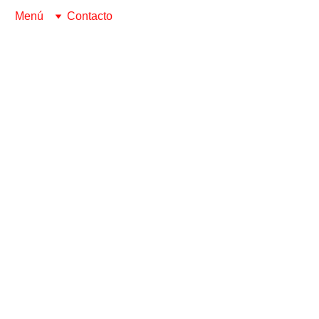
Menú
Contacto
CRÍTICAS DE DISCOS
Abel Trasgu
3/6/2025
5 min read